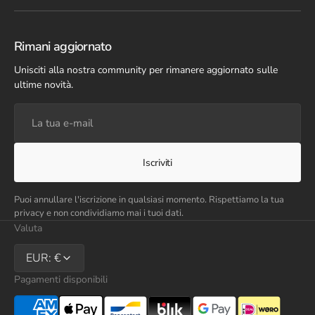
Rimani aggiornato
Unisciti alla nostra community per rimanere aggiornato sulle
ultime novità.
La
tua
e-
mail
Iscriviti
Puoi annullare l'iscrizione in qualsiasi momento. Rispettiamo la tua
privacy e non condividiamo mai i tuoi dati.
Valuta
EUR: €
Pagamenti disponibili