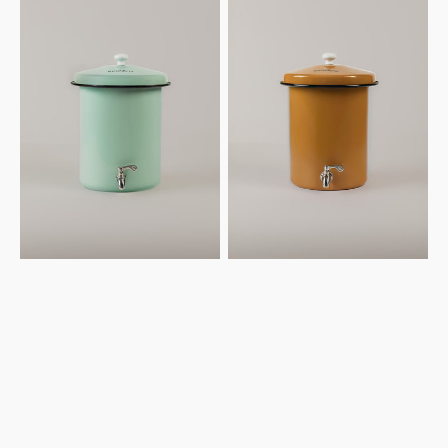
Ecofiltro
Ecofiltro
5L
5L
-
-
Verde
Giallo
menta