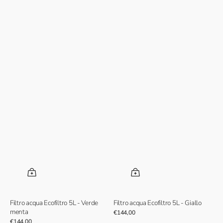
Filtro acqua Ecofiltro 5L - Verde
Filtro acqua Ecofiltro 5L - Giallo
menta
Prezzo
€144,00
normale
Prezzo
€144,00