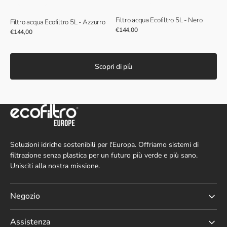
Filtro acqua Ecofiltro 5L - Nero
Filtro acqua Ecofiltro 5L - Azzurro
Prezzo
€144,00
Prezzo
€144,00
normale
normale
Scopri di più
Soluzioni idriche sostenibili per l'Europa. Offriamo sistemi di
filtrazione senza plastica per un futuro più verde e più sano.
Unisciti alla nostra missione.
Negozio
Assistenza