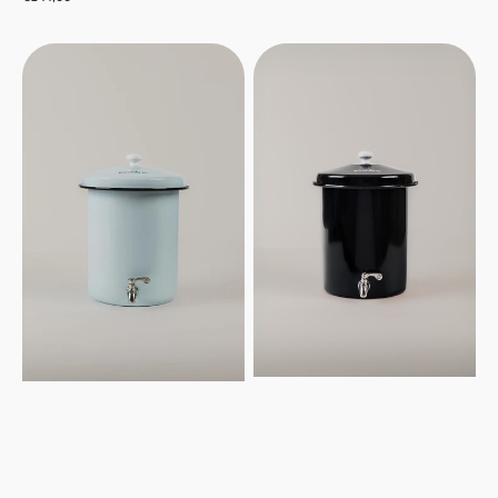
normale
Filtro
Filtro
acqua
acqua
Ecofiltro
Ecofiltro
5L
5L
-
-
Azzurro
Nero