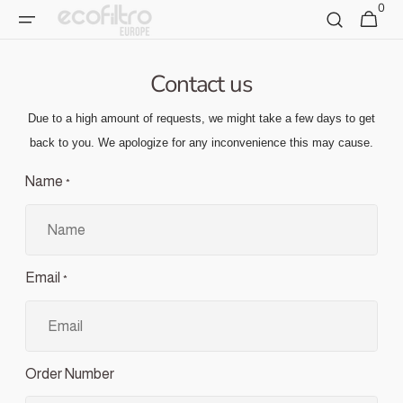
0
Vai al
0
Carrello
articoli
contenuto
Contact us
Due to a high amount of requests, we might take a few days to get
back to you. We apologize for any inconvenience this may cause.
Name
*
Email
*
Order Number