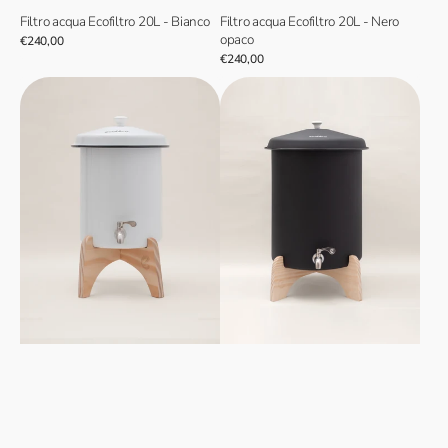
Filtro acqua Ecofiltro 20L - Bianco
Filtro acqua Ecofiltro 20L - Nero
opaco
Prezzo
€240,00
normale
Prezzo
€240,00
normale
Ecofiltro
Supporto
5L
in
Supporto
legno
in
Ecofiltro
legno
20L