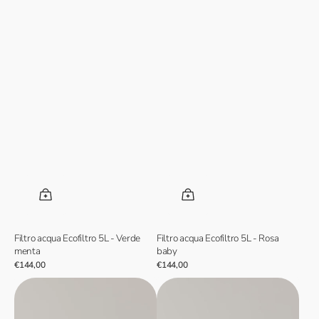
Filtro acqua Ecofiltro 5L - Verde
Filtro acqua Ecofiltro 5L - Rosa
menta
baby
Prezzo
€144,00
Prezzo
€144,00
normale
normale
Filtro
Filtro
acqua
acqua
Ecofiltro
Ecofiltro