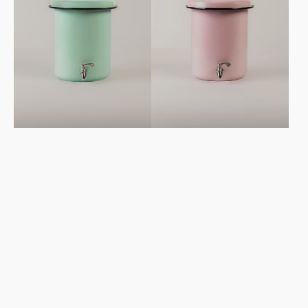
menta
baby