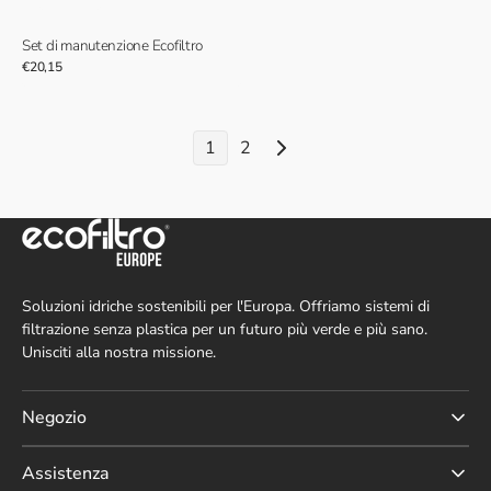
Set di manutenzione Ecofiltro
Prezzo
€20,15
normale
1
2
Soluzioni idriche sostenibili per l'Europa. Offriamo sistemi di
filtrazione senza plastica per un futuro più verde e più sano.
Unisciti alla nostra missione.
Negozio
Assistenza