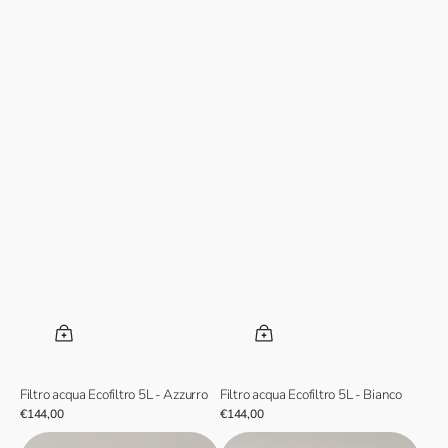
Filtro acqua Ecofiltro 5L - Azzurro
Filtro acqua Ecofiltro 5L - Bianco
Prezzo
€144,00
Prezzo
€144,00
normale
normale
Filtro
Filtro