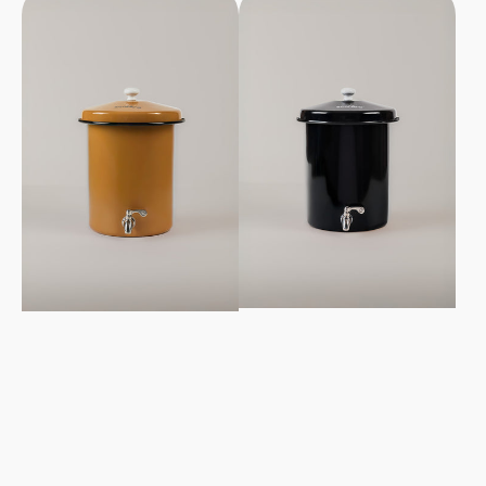
acqua
acqua
Ecofiltro
Ecofiltro
5L
5L
-
-
Giallo
Nero