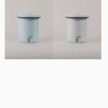
5L
5L
-
-
Azzurro
Bianco