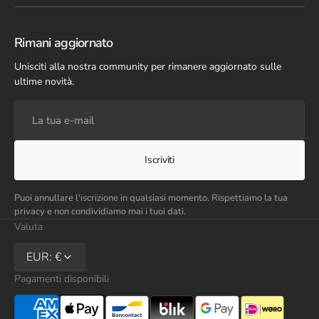
Rimani aggiornato
Unisciti alla nostra community per rimanere aggiornato sulle
ultime novità.
La
tua
e-
mail
Iscriviti
Puoi annullare l'iscrizione in qualsiasi momento. Rispettiamo la tua
privacy e non condividiamo mai i tuoi dati.
Valuta
EUR: €
Pagamenti disponibili