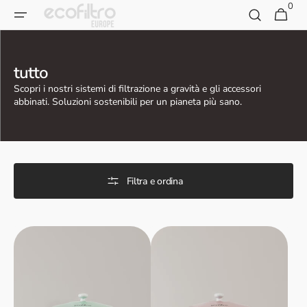
0
Vai al
0
Carrello
articoli
contenuto
Collezione:
tutto
Scopri
Scopri i nostri sistemi di filtrazione a gravità e gli accessori
abbinati. Soluzioni sostenibili per un pianeta più sano.
Filtra e ordina
Filtro
Filtro
acqua
acqua
Ecofiltro
Ecofiltro
5L
5L
-
-
Verde
Rosa