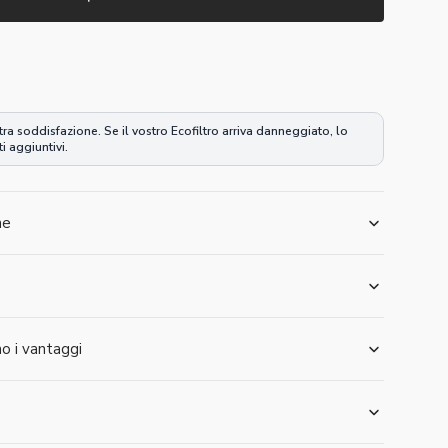
o
Apri
il
file
multimediale
tra soddisfazione. Se il vostro Ecofiltro arriva danneggiato, lo
2
i aggiuntivi.
nella
visualizzazione
galleria
he
o i vantaggi