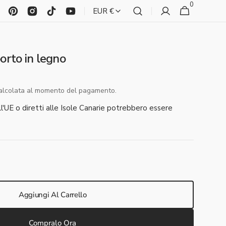
0
0
Carrello
EUR €
articoli
cebook
Pinterest
Instagram
TikTok
YouTube
orto in legno
lcolata al momento del pagamento.
dell'UE o diretti alle Isole Canarie potrebbero essere
ta
à
Aggiungi Al Carrello
Compralo Ora
to