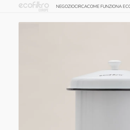
Vai al
NEGOZIO
CIRCA
COME FUNZIONA ECO
contenuto
Ecofiltro 5L
Informazioni su
Come funziona
Ecofiltro
Ecofiltro 20L
Guida all'installazi
Impatto sulla
Accessori Ecofiltro
Manutenzione
sostenibilità
Carta regalo Ecofiltro
Presenza globale
Acquista tutto