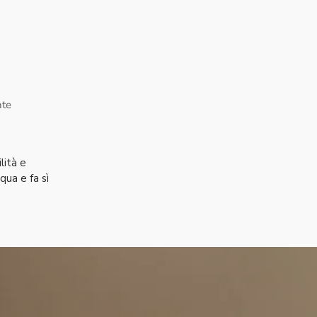
nte
lità e
qua e fa sì