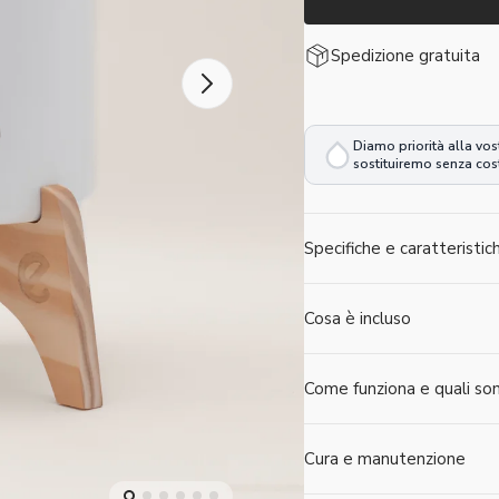
in
in
legno
legno
Spedizione gratuita
Ecofiltro
Ecofiltr
ale
Diamo priorità alla vos
sostituiremo senza cost
azione
Specifiche e caratteristic
Cosa è incluso
Come funziona e quali son
Cura e manutenzione