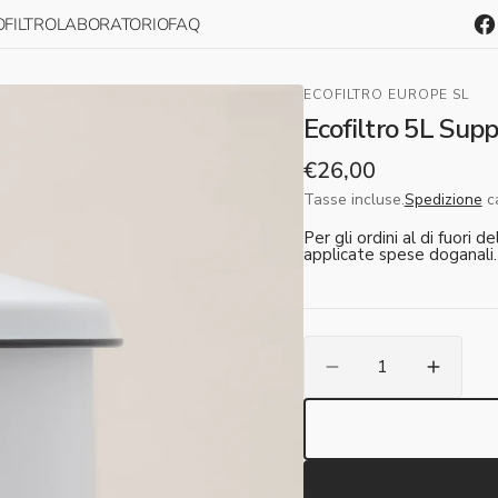
FILTRO
LABORATORIO
FAQ
Fa
ECOFILTRO EUROPE SL
one
Ecofiltro 5L Supp
Prezzo
€26,00
normale
Tasse incluse.
Spedizione
ca
Per gli ordini al di fuori 
applicate spese doganali.
Quantità
Riduci
Aumen
la
la
quantità
quantit
per
per
il
il
supporto
suppor