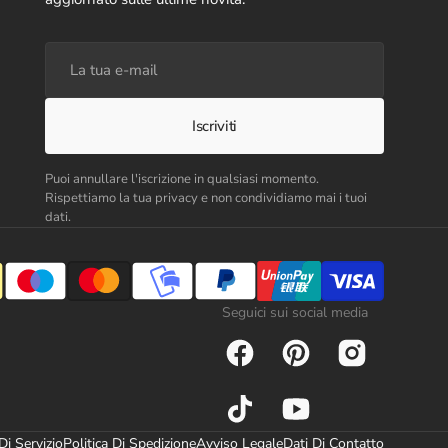
La
tua
e-
mail
Iscriviti
Puoi annullare l'iscrizione in qualsiasi momento.
Rispettiamo la tua privacy e non condividiamo mai i tuoi
dati.
Seguici sui social media
Facebook
Pinterest
Instagram
TikTok
YouTube
Di Servizio
Politica Di Spedizione
Avviso Legale
Dati Di Contatto