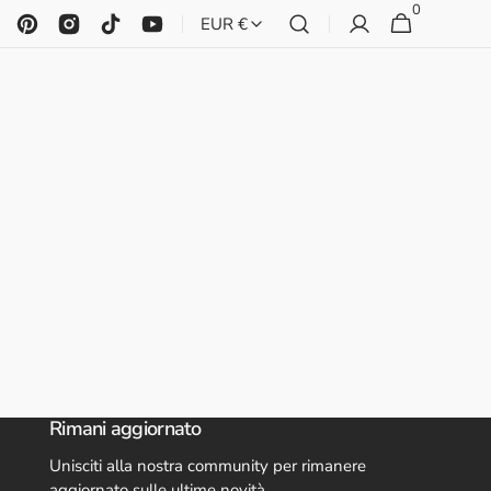
0
0
Carrello
EUR €
articoli
ebook
Pinterest
Instagram
TikTok
YouTube
Rimani aggiornato
Unisciti alla nostra community per rimanere
aggiornato sulle ultime novità.