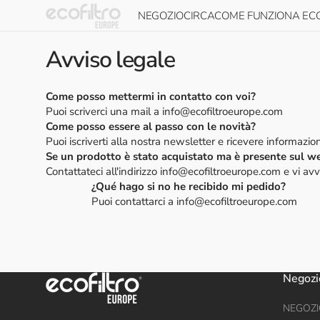
Vai al
NEGOZIO
CIRCA
COME FUNZIONA ECO
contenuto
Ecofiltro 5L
Informazioni su Ecofiltro
Come funziona
Avviso legale
Ecofiltro 20L
Impatto sulla
Guida all'installazi
sostenibilità
Come posso mettermi in contatto con voi?
Accessori Ecofiltro
Manutenzione
Puoi scriverci una mail a info@ecofiltroeurope.com
Presenza globale
Come posso essere al passo con le novità?
Carta regalo Ecofiltro
Puoi iscriverti alla nostra newsletter e ricevere informazion
Acquista tutto
Se un prodotto è stato acquistato ma è presente sul w
Contattateci all'indirizzo info@ecofiltroeurope.com e vi a
¿Qué hago si no he recibido mi pedido?
Puoi contattarci a info@ecofiltroeurope.com
Negozi
NEGOZI