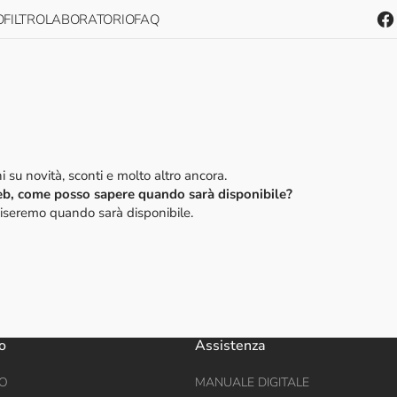
FILTRO
LABORATORIO
FAQ
Fac
one
i su novità, sconti e molto altro ancora.
eb, come posso sapere quando sarà disponibile?
vviseremo quando sarà disponibile.
o
Assistenza
O
MANUALE DIGITALE