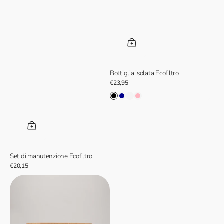
Bottiglia isolata Ecofiltro
Prezzo
€23,95
normale
Nero
Blu
Menta
Rosa
scuro
e
baby
lime
Set di manutenzione Ecofiltro
Prezzo
€20,15
normale
Ecofiltro
Unità
filtrante