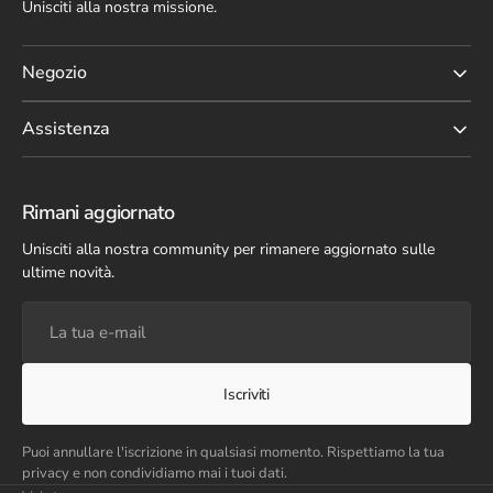
Unisciti alla nostra missione.
Negozio
Assistenza
Rimani aggiornato
Unisciti alla nostra community per rimanere aggiornato sulle
ultime novità.
La
tua
e-
mail
Iscriviti
Puoi annullare l'iscrizione in qualsiasi momento. Rispettiamo la tua
privacy e non condividiamo mai i tuoi dati.