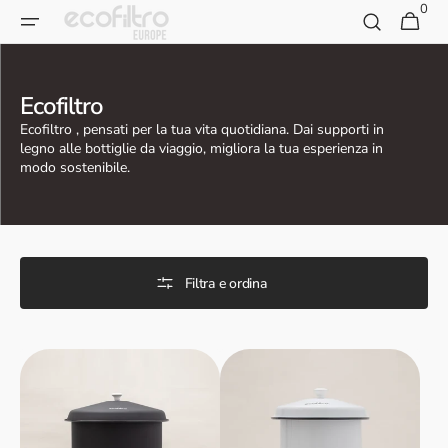
0
Vai al
0
Carrello
articoli
contenuto
Collezione:
Ecofiltro
Ecofiltro , pensati per la tua vita quotidiana. Dai supporti in
legno alle bottiglie da viaggio, migliora la tua esperienza in
modo sostenibile.
Filtra e ordina
Supporto
Ecofiltro
in
5L
legno
Supporto
Ecofiltro
in
20L
legno