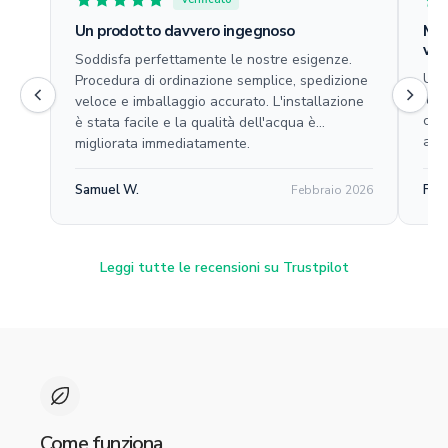
Un prodotto davvero ingegnoso
Mi 
ver
Soddisfa perfettamente le nostre esigenze.
Ute
Procedura di ordinazione semplice, spedizione
il d
veloce e imballaggio accurato. L'installazione
clie
è stata facile e la qualità dell'acqua è
acq
migliorata immediatamente.
Samuel W.
Fel
Febbraio 2026
Leggi tutte le recensioni su Trustpilot
Come funziona